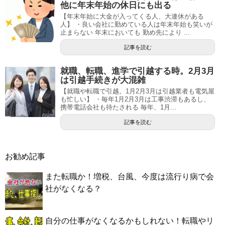
他に年末年始の休日にも出る
【年末年始に大金が入ってくる人、大連休がある
人】 ・良い会社に勤めている人は年末年始も笑いが
止まらない 年末においても 勤め先により ...
記事を読む
就職、転職、進学で引越する時。2月3月
は引越手続きが大混雑
【就職や転職で引越。1月2月3月は引越業者も電気屋
も忙しい】 ・毎年1月2月3月は工事渋滞もあるし、
携帯電話会社も待たされる 毎年、1月...
記事を読む
お勧め記事
また転職か！増税、台風、今度は流行り病で会
社がなくなる？
自分の仕事がなくなるかもしれない！転職やリ