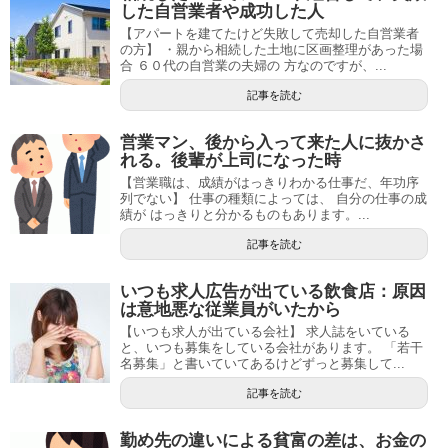
した自営業者や成功した人
【アパートを建てたけど失敗して売却した自営業者
の方】 ・親から相続した土地に区画整理があった場
合 ６０代の自営業の夫婦の 方なのですが、...
記事を読む
営業マン、後から入って来た人に抜かさ
れる。後輩が上司になった時
【営業職は、成績がはっきりわかる仕事だ、年功序
列でない】 仕事の種類によっては、 自分の仕事の成
績が はっきりと分かるものもあります。...
記事を読む
いつも求人広告が出ている飲食店：原因
は意地悪な従業員がいたから
【いつも求人が出ている会社】 求人誌をいている
と、いつも募集をしている会社があります。 「若干
名募集」と書いていてあるけどずっと募集して...
記事を読む
勤め先の違いによる貧富の差は、お金の