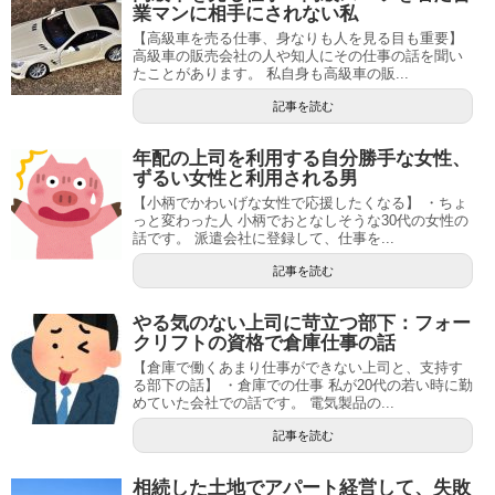
業マンに相手にされない私
【高級車を売る仕事、身なりも人を見る目も重要】
高級車の販売会社の人や知人にその仕事の話を聞い
たことがあります。 私自身も高級車の販...
記事を読む
年配の上司を利用する自分勝手な女性、
ずるい女性と利用される男
【小柄でかわいげな女性で応援したくなる】 ・ちょ
っと変わった人 小柄でおとなしそうな30代の女性の
話です。 派遣会社に登録して、仕事を...
記事を読む
やる気のない上司に苛立つ部下：フォー
クリフトの資格で倉庫仕事の話
【倉庫で働くあまり仕事ができない上司と、支持す
る部下の話】 ・倉庫での仕事 私が20代の若い時に勤
めていた会社での話です。 電気製品の...
記事を読む
相続した土地でアパート経営して、失敗