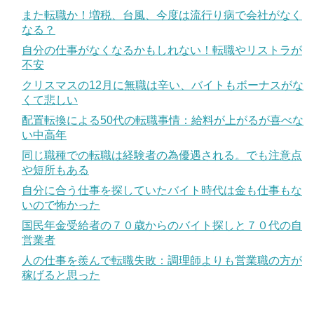
また転職か！増税、台風、今度は流行り病で会社がなく
なる？
自分の仕事がなくなるかもしれない！転職やリストラが
不安
クリスマスの12月に無職は辛い、バイトもボーナスがな
くて悲しい
配置転換による50代の転職事情：給料が上がるが喜べな
い中高年
同じ職種での転職は経験者の為優遇される。でも注意点
や短所もある
自分に合う仕事を探していたバイト時代は金も仕事もな
いので怖かった
国民年金受給者の７０歳からのバイト探しと７０代の自
営業者
人の仕事を羨んで転職失敗：調理師よりも営業職の方が
稼げると思った