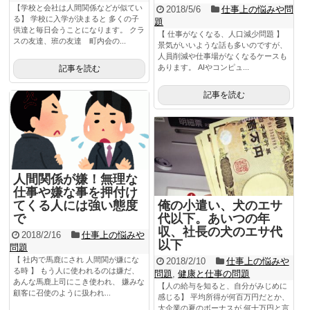
【学校と会社は人間関係などが似てい
2018/5/6
仕事上の悩みや問
る】 学校に入学が決まると 多くの子
題
供達と毎日会うことになります。 クラ
【 仕事がなくなる、人口減少問題 】
スの友達、班の友達 町内会の...
景気がいいような話も多いのですが、
人員削減や仕事場がなくなるケースも
あります。 AIやコンピュ...
記事を読む
記事を読む
人間関係が嫌！無理な
仕事や嫌な事を押付け
俺の小遣い、犬のエサ
てくる人には強い態度
代以下。あいつの年
で
収、社長の犬のエサ代
2018/2/16
仕事上の悩みや
以下
問題
【 社内で馬鹿にされ 人間関が嫌にな
2018/2/10
仕事上の悩みや
る時 】 もう人に使われるのは嫌だ、
問題
,
健康と仕事の問題
あんな馬鹿上司にこき使われ、 嫌みな
【人の給与を知ると、自分がみじめに
顧客に召使のように扱われ...
感じる】 平均所得が何百万円だとか、
大企業の夏のボーナスが 何十万円と言