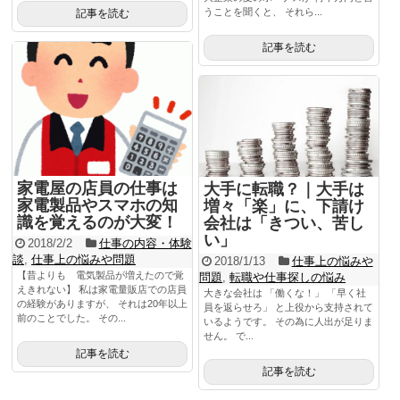
うことを聞くと、 それら...
記事を読む
記事を読む
家電屋の店員の仕事は
大手に転職？｜大手は
家電製品やスマホの知
増々「楽」に、下請け
識を覚えるのが大変！
会社は「きつい、苦し
い」
2018/2/2
仕事の内容・体験
談
,
仕事上の悩みや問題
2018/1/13
仕事上の悩みや
【昔よりも 電気製品が増えたので覚
問題
,
転職や仕事探しの悩み
えきれない】 私は家電量販店での店員
大きな会社は 「働くな！」 「早く社
の経験がありますが、 それは20年以上
員を返らせろ」 と上役から支持されて
前のことでした。 その...
いるようです。 その為に人出が足りま
せん。 で...
記事を読む
記事を読む