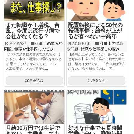
また転職か！増税、台
配置転換による50代の
風、今度は流行り病で
転職事情：給料が上が
会社がなくなる？
るが喜べない中高年
2020/2/27
仕事上の悩みや
2018/10/31
仕事上の悩み
問題
,
転職や仕事探しの悩み
や問題
,
転職や仕事探しの悩み
【10％の消費税の増税で景気悪化！】
【給与が上がって行くが、喜べないこ
まさか、本当に消費税の増税をすると
ともある】 若い時に会社に勤めた時に
は 思ってもいませんでした。 ・AI、
は、給与は安いです。 「若い頃は仕方
人工知能で、人の仕事がな...
がない。 会社員ってのは、何...
記事を読む
記事を読む
月給30万円では生活で
好きな仕事でも長時間
きない。共働きしても
労働は辛い。勤務時間