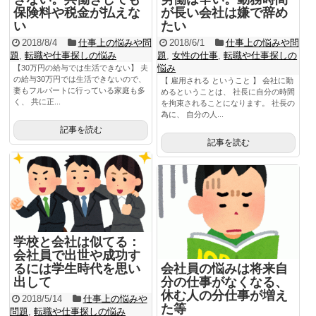
保険料や税金が払えな
が長い会社は嫌で辞め
い
たい
2018/8/4
仕事上の悩みや問
2018/6/1
仕事上の悩みや問
題
,
転職や仕事探しの悩み
題
,
女性の仕事
,
転職や仕事探しの
悩み
【30万円の給与では生活できない】 夫
の給与30万円では生活できないので、
【 雇用される ということ 】 会社に勤
妻もフルパートに行っている家庭も多
めるということは、 社長に自分の時間
く、 共に正...
を拘束されることになります。 社長の
為に、 自分の人...
記事を読む
記事を読む
学校と会社は似てる：
会社員で出世や成功す
会社員の悩みは将来自
るには学生時代を思い
分の仕事がなくなる、
出して
休む人の分仕事が増え
2018/5/14
仕事上の悩みや
た等
問題
,
転職や仕事探しの悩み