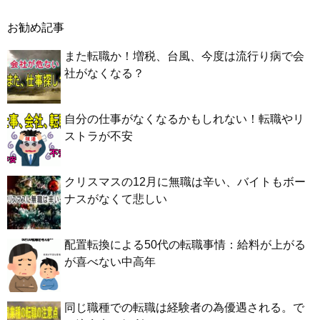
お勧め記事
また転職か！増税、台風、今度は流行り病で会
社がなくなる？
自分の仕事がなくなるかもしれない！転職やリ
ストラが不安
クリスマスの12月に無職は辛い、バイトもボー
ナスがなくて悲しい
配置転換による50代の転職事情：給料が上がる
が喜べない中高年
同じ職種での転職は経験者の為優遇される。で