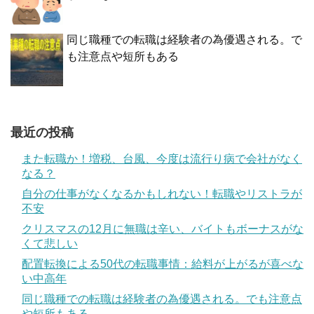
同じ職種での転職は経験者の為優遇される。で
も注意点や短所もある
最近の投稿
また転職か！増税、台風、今度は流行り病で会社がなく
なる？
自分の仕事がなくなるかもしれない！転職やリストラが
不安
クリスマスの12月に無職は辛い、バイトもボーナスがな
くて悲しい
配置転換による50代の転職事情：給料が上がるが喜べな
い中高年
同じ職種での転職は経験者の為優遇される。でも注意点
や短所もある