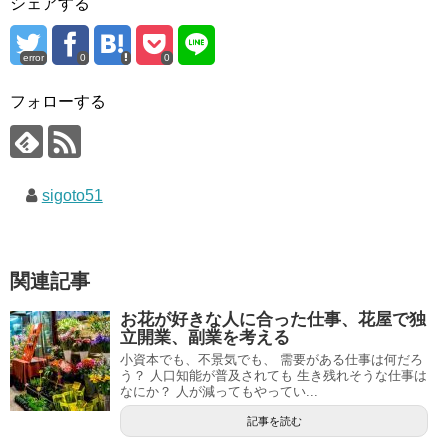
シェアする
error
0
0
フォローする
sigoto51
関連記事
お花が好きな人に合った仕事、花屋で独
立開業、副業を考える
小資本でも、不景気でも、 需要がある仕事は何だろ
う？ 人口知能が普及されても 生き残れそうな仕事は
なにか？ 人が減ってもやってい...
記事を読む