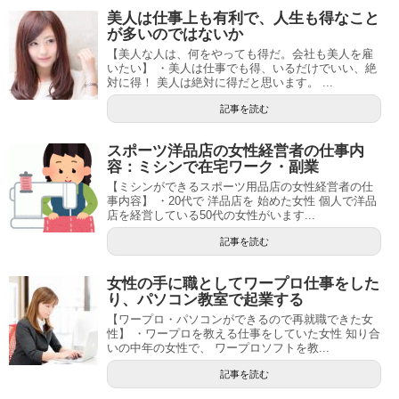
美人は仕事上も有利で、人生も得なこと
が多いのではないか
【美人な人は、何をやっても得だ。会社も美人を雇
いたい】 ・美人は仕事でも得、いるだけでいい、絶
対に得！ 美人は絶対に得だと思います。 ...
記事を読む
スポーツ洋品店の女性経営者の仕事内
容：ミシンで在宅ワーク・副業
【ミシンができるスポーツ用品店の女性経営者の仕
事内容】 ・20代で 洋品店を 始めた女性 個人で洋品
店を経営している50代の女性がいます...
記事を読む
女性の手に職としてワープロ仕事をした
り、パソコン教室で起業する
【ワープロ・パソコンができるので再就職できた女
性】 ・ワープロを教える仕事をしていた女性 知り合
いの中年の女性で、 ワープロソフトを教...
記事を読む