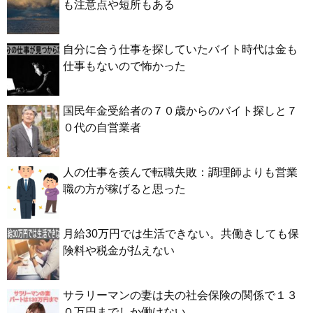
も注意点や短所もある
自分に合う仕事を探していたバイト時代は金も
仕事もないので怖かった
国民年金受給者の７０歳からのバイト探しと７
０代の自営業者
人の仕事を羨んで転職失敗：調理師よりも営業
職の方が稼げると思った
月給30万円では生活できない。共働きしても保
険料や税金が払えない
サラリーマンの妻は夫の社会保険の関係で１３
０万円までしか働けない