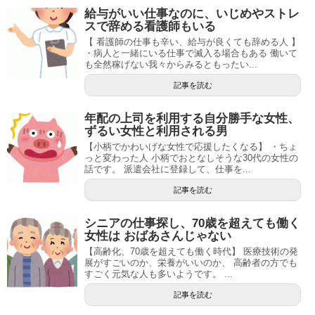
給与がいい仕事なのに、いじめやストレ
スで辞める看護師もいる
【 看護師の仕事も辛い、給与が良くても辞める人 】
・病人と一緒にいる仕事で滅入る場合もある 働いて
も全然稼げない我々からみるともったい...
記事を読む
年配の上司を利用する自分勝手な女性、
ずるい女性と利用される男
【小柄でかわいげな女性で応援したくなる】 ・ちょ
っと変わった人 小柄でおとなしそうな30代の女性の
話です。 派遣会社に登録して、仕事を...
記事を読む
シニアの仕事探し、70歳を超えても働く
女性は おばあさんじゃない
【高齢化、70歳を超えても働く時代】 医療技術の発
展がすごいのか、栄養がいいのか、 高齢者の方でも
すごく元気な人も多いようです。 ...
記事を読む