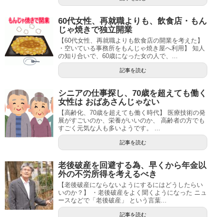
60代女性、再就職よりも、飲食店・もん
じゃ焼きで独立開業
【60代女性、再就職よりも飲食店の開業を考えた】
・空いている事務所をもんじゃ焼き屋へ利用】 知人
の知り合いで、60歳になった女の人で、...
記事を読む
シニアの仕事探し、70歳を超えても働く
女性は おばあさんじゃない
【高齢化、70歳を超えても働く時代】 医療技術の発
展がすごいのか、栄養がいいのか、 高齢者の方でも
すごく元気な人も多いようです。 ...
記事を読む
老後破産を回避する為、早くから年金以
外の不労所得を考えるべき
【老後破産にならないようにするにはどうしたらい
いのか？】 ・老後破産をよく聞くようになった ニュ
ースなどで「老後破産」 という言葉...
記事を読む