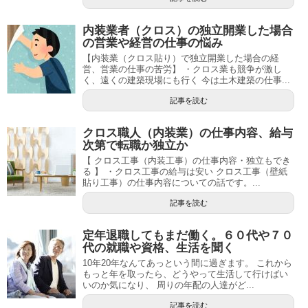
内装業者（クロス）の独立開業した場合
の営業や経営の仕事の悩み
【内装業（クロス貼り）で独立開業した場合の経
営、営業の仕事の苦労】 ・クロス業も競争が激し
く、遠くの建築現場にも行く 今は土木建築の仕事...
記事を読む
クロス職人（内装業）の仕事内容、給与
次第で転職か独立か
【 クロス工事（内装工事）の仕事内容・独立もでき
る 】 ・クロス工事の給与は安い クロス工事（壁紙
貼り工事）の仕事内容についての話です。...
記事を読む
定年退職してもまだ働く。６０代や７０
代の就職や資格、生活を聞く
10年20年なんてあっという間に過ぎます。 これから
もっと年を取ったら、どうやって生活して行けばい
いのか気になり、 周りの年配の人達がど...
記事を読む