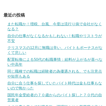
最近の投稿
また転職か！増税、台風、今度は流行り病で会社がなく
なる？
自分の仕事がなくなるかもしれない！転職やリストラが
不安
クリスマスの12月に無職は辛い、バイトもボーナスがな
くて悲しい
配置転換による50代の転職事情：給料が上がるが喜べな
い中高年
同じ職種での転職は経験者の為優遇される。でも注意点
や短所もある
自分に合う仕事を探していたバイト時代は金も仕事もな
いので怖かった
国民年金受給者の７０歳からのバイト探しと７０代の自
営業者