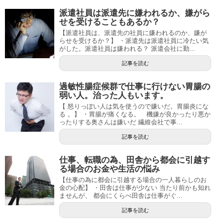
派遣社員は派遣先に嫌われるか、嫌がら
せを受けることもあるか？
【派遣社員は、派遣先の社員に嫌われるのか、嫌が
らせを受けるか？】 ・派遣先は派遣社員に冷たい気
がした。派遣社員は嫌われる？ 派遣会社に勤...
記事を読む
過敏性腸症候群で仕事に行けない胃腸の
弱い人。治った人もいます。
【 怒りっぽい人は気を使うので嫌いだ。胃腸炎にな
る 。】 ・胃腸が痛くなる。 機嫌が良かったり悪か
ったりする奥さんは嫌いだ 繊維会社で事...
記事を読む
仕事、転職の為、田舎から都会に引越す
る場合のお金や生活の悩み
【仕事の為に都会に引越する場合の一人暮らしのお
金の心配】 ・田舎は仕事が少ない 当たり前かも知れ
ませんが、 都会にくらべ田舎は仕事がぐ...
記事を読む