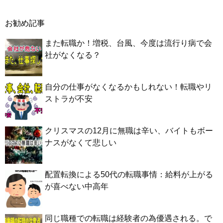
お勧め記事
また転職か！増税、台風、今度は流行り病で会
社がなくなる？
自分の仕事がなくなるかもしれない！転職やリ
ストラが不安
クリスマスの12月に無職は辛い、バイトもボー
ナスがなくて悲しい
配置転換による50代の転職事情：給料が上がる
が喜べない中高年
同じ職種での転職は経験者の為優遇される。で