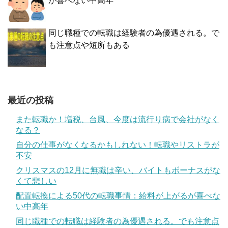
が喜べない中高年
同じ職種での転職は経験者の為優遇される。で
も注意点や短所もある
最近の投稿
また転職か！増税、台風、今度は流行り病で会社がなく
なる？
自分の仕事がなくなるかもしれない！転職やリストラが
不安
クリスマスの12月に無職は辛い、バイトもボーナスがな
くて悲しい
配置転換による50代の転職事情：給料が上がるが喜べな
い中高年
同じ職種での転職は経験者の為優遇される。でも注意点