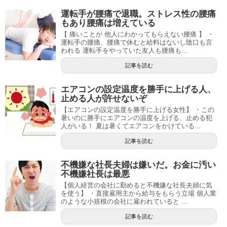
運転手が腰痛で退職。ストレス性の腰痛
もあり腰痛は増えている
【 痛いことが 他人にわかってもらえない腰痛 】 ・
運転手の腰痛、腰痛で休むと給料はないし陰口も言
われる 運転手をやっていた友人も腰痛も...
記事を読む
エアコンの設定温度を勝手に上げる人、
止める人が許せないぞ
【エアコンの設定温度を勝手に上げる女性】 ・この
暑いのに勝手にエアコンの温度を上げる、止める犯
人がいる！ 夏は暑くてエアコンをかけている...
記事を読む
不機嫌な社長夫婦は嫌いだ。お金に汚い
不機嫌社長は最悪
【個人経営の会社に勤めると不機嫌な社長夫婦に気
を使う】 ・直接雇用主から給与をもらう立場 個人業
のような小規模の会社に雇われていると ...
記事を読む