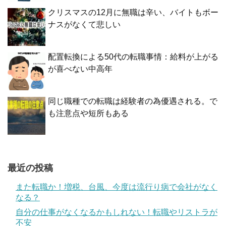
クリスマスの12月に無職は辛い、バイトもボー
ナスがなくて悲しい
配置転換による50代の転職事情：給料が上がる
が喜べない中高年
同じ職種での転職は経験者の為優遇される。で
も注意点や短所もある
最近の投稿
また転職か！増税、台風、今度は流行り病で会社がなく
なる？
自分の仕事がなくなるかもしれない！転職やリストラが
不安