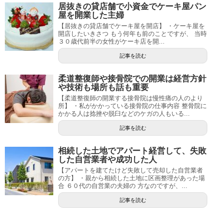
居抜きの貸店舗で小資金でケーキ屋パン
屋を開業した主婦
【居抜きの貸店舗でケーキ屋を開店】 ・ケーキ屋を
開店したいきさつ もう何年も前のことですが、 当時
３０歳代前半の女性がケーキ店を開...
記事を読む
柔道整復師や接骨院での開業は経営方針
や技術も場所も話も重要
【柔道整復師の開業する接骨院は慢性痛の人のより
所】 ・私がかかっている接骨院の仕事内容 整骨院に
かかる人は捻挫や脱臼などのケガの人もいる...
記事を読む
相続した土地でアパート経営して、失敗
した自営業者や成功した人
【アパートを建てたけど失敗して売却した自営業者
の方】 ・親から相続した土地に区画整理があった場
合 ６０代の自営業の夫婦の 方なのですが、...
記事を読む