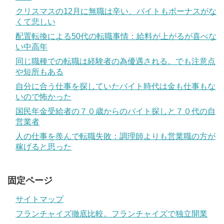
クリスマスの12月に無職は辛い、バイトもボーナスがな
くて悲しい
配置転換による50代の転職事情：給料が上がるが喜べな
い中高年
同じ職種での転職は経験者の為優遇される。でも注意点
や短所もある
自分に合う仕事を探していたバイト時代は金も仕事もな
いので怖かった
国民年金受給者の７０歳からのバイト探しと７０代の自
営業者
人の仕事を羨んで転職失敗：調理師よりも営業職の方が
稼げると思った
固定ページ
サイトマップ
フランチャイズ徹底比較。フランチャイズで独立開業