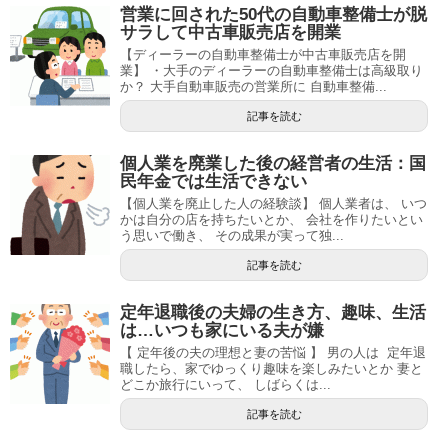
営業に回された50代の自動車整備士が脱
サラして中古車販売店を開業
【ディーラーの自動車整備士が中古車販売店を開
業】 ・大手のディーラーの自動車整備士は高級取り
か？ 大手自動車販売の営業所に 自動車整備...
記事を読む
個人業を廃業した後の経営者の生活：国
民年金では生活できない
【個人業を廃止した人の経験談】 個人業者は、 いつ
かは自分の店を持ちたいとか、 会社を作りたいとい
う思いで働き、 その成果が実って独...
記事を読む
定年退職後の夫婦の生き方、趣味、生活
は…いつも家にいる夫が嫌
【 定年後の夫の理想と妻の苦悩 】 男の人は 定年退
職したら、家でゆっくり趣味を楽しみたいとか 妻と
どこか旅行にいって、 しばらくは...
記事を読む