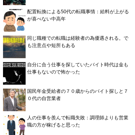
配置転換による50代の転職事情：給料が上がる
が喜べない中高年
同じ職種での転職は経験者の為優遇される。で
も注意点や短所もある
自分に合う仕事を探していたバイト時代は金も
仕事もないので怖かった
国民年金受給者の７０歳からのバイト探しと７
０代の自営業者
人の仕事を羨んで転職失敗：調理師よりも営業
職の方が稼げると思った