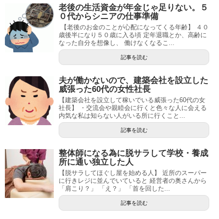
老後の生活資金が年金じゃ足りない。５
０代からシニアの仕事準備
【老後のお金のことが心配になってくる年齢】 ４０
歳後半になり５０歳に入る頃 定年退職とか、高齢に
なった自分を想像し、 働けなくなるこ...
記事を読む
夫が働かないので、建築会社を設立した
威張った60代の女性社長
【建築会社を設立して稼いでいる威張った60代の女
社長】 ・交流会や親睦会に行くと色々な人に会える
内気な私は知らない人がいる所に行くこと...
記事を読む
整体師になる為に脱サラして学校・養成
所に通い独立した人
【脱サラしてほぐし屋を始める人】 近所のスーパー
に行きレジに並んでいていると 経営者の奥さんから
「肩こり？」 「え？」 「首を回した...
記事を読む