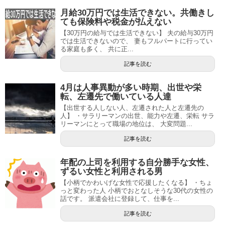
月給30万円では生活できない。共働きし
ても保険料や税金が払えない
【30万円の給与では生活できない】 夫の給与30万円
では生活できないので、 妻もフルパートに行ってい
る家庭も多く、 共に正...
記事を読む
4月は人事異動が多い時期、出世や栄
転、左遷先で働いている人達
【出世する人しない人、左遷された人と左遷先の
人】 ・サラリーマンの出世、能力や左遷、栄転 サラ
リーマンにとって職場の地位は、 大変問題...
記事を読む
年配の上司を利用する自分勝手な女性、
ずるい女性と利用される男
【小柄でかわいげな女性で応援したくなる】 ・ちょ
っと変わった人 小柄でおとなしそうな30代の女性の
話です。 派遣会社に登録して、仕事を...
記事を読む