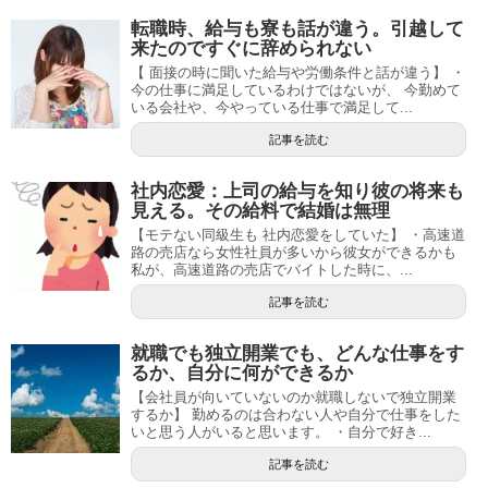
転職時、給与も寮も話が違う。引越して
来たのですぐに辞められない
【 面接の時に聞いた給与や労働条件と話が違う】 ・
今の仕事に満足しているわけではないが、 今勤めて
いる会社や、今やっている仕事で満足して...
記事を読む
社内恋愛：上司の給与を知り彼の将来も
見える。その給料で結婚は無理
【モテない同級生も 社内恋愛をしていた】 ・高速道
路の売店なら女性社員が多いから彼女ができるかも
私が、高速道路の売店でバイトした時に、...
記事を読む
就職でも独立開業でも、どんな仕事をす
るか、自分に何ができるか
【会社員が向いていないのか就職しないで独立開業
するか】 勤めるのは合わない人や自分で仕事をした
いと思う人がいると思います。 ・自分で好き...
記事を読む