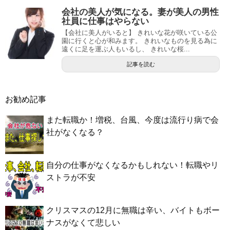
会社の美人が気になる。妻が美人の男性
社員に仕事はやらない
【会社に美人がいると】 きれいな花が咲いている公
園に行くと心が和みます。 きれいなものを見る為に
遠くに足を運ぶ人もいるし、 きれいな桜...
記事を読む
お勧め記事
また転職か！増税、台風、今度は流行り病で会
社がなくなる？
自分の仕事がなくなるかもしれない！転職やリ
ストラが不安
クリスマスの12月に無職は辛い、バイトもボー
ナスがなくて悲しい