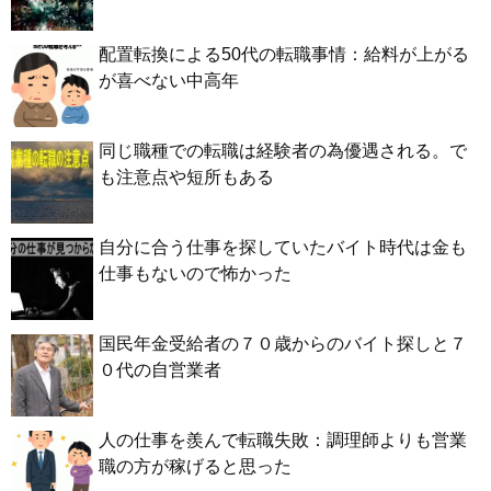
配置転換による50代の転職事情：給料が上がる
が喜べない中高年
同じ職種での転職は経験者の為優遇される。で
も注意点や短所もある
自分に合う仕事を探していたバイト時代は金も
仕事もないので怖かった
国民年金受給者の７０歳からのバイト探しと７
０代の自営業者
人の仕事を羨んで転職失敗：調理師よりも営業
職の方が稼げると思った