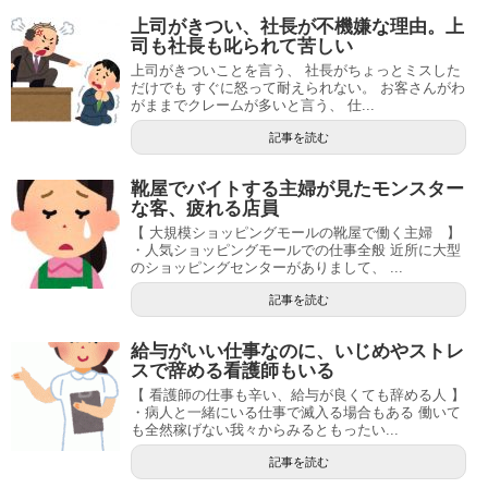
上司がきつい、社長が不機嫌な理由。上
司も社長も叱られて苦しい
上司がきついことを言う、 社長がちょっとミスした
だけでも すぐに怒って耐えられない。 お客さんがわ
がままでクレームが多いと言う、 仕...
記事を読む
靴屋でバイトする主婦が見たモンスター
な客、疲れる店員
【 大規模ショッピングモールの靴屋で働く主婦 】
・人気ショッピングモールでの仕事全般 近所に大型
のショッピングセンターがありまして、 ...
記事を読む
給与がいい仕事なのに、いじめやストレ
スで辞める看護師もいる
【 看護師の仕事も辛い、給与が良くても辞める人 】
・病人と一緒にいる仕事で滅入る場合もある 働いて
も全然稼げない我々からみるともったい...
記事を読む