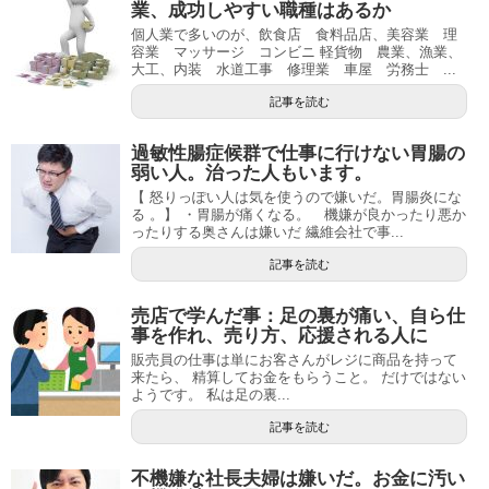
業、成功しやすい職種はあるか
個人業で多いのが、飲食店 食料品店、美容業 理
容業 マッサージ コンビニ 軽貨物 農業、漁業、
大工、内装 水道工事 修理業 車屋 労務士 ...
記事を読む
過敏性腸症候群で仕事に行けない胃腸の
弱い人。治った人もいます。
【 怒りっぽい人は気を使うので嫌いだ。胃腸炎にな
る 。】 ・胃腸が痛くなる。 機嫌が良かったり悪か
ったりする奥さんは嫌いだ 繊維会社で事...
記事を読む
売店で学んだ事：足の裏が痛い、自ら仕
事を作れ、売り方、応援される人に
販売員の仕事は単にお客さんがレジに商品を持って
来たら、 精算してお金をもらうこと。 だけではない
ようです。 私は足の裏...
記事を読む
不機嫌な社長夫婦は嫌いだ。お金に汚い