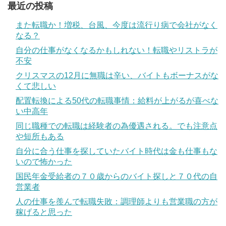
最近の投稿
また転職か！増税、台風、今度は流行り病で会社がなく
なる？
自分の仕事がなくなるかもしれない！転職やリストラが
不安
クリスマスの12月に無職は辛い、バイトもボーナスがな
くて悲しい
配置転換による50代の転職事情：給料が上がるが喜べな
い中高年
同じ職種での転職は経験者の為優遇される。でも注意点
や短所もある
自分に合う仕事を探していたバイト時代は金も仕事もな
いので怖かった
国民年金受給者の７０歳からのバイト探しと７０代の自
営業者
人の仕事を羨んで転職失敗：調理師よりも営業職の方が
稼げると思った